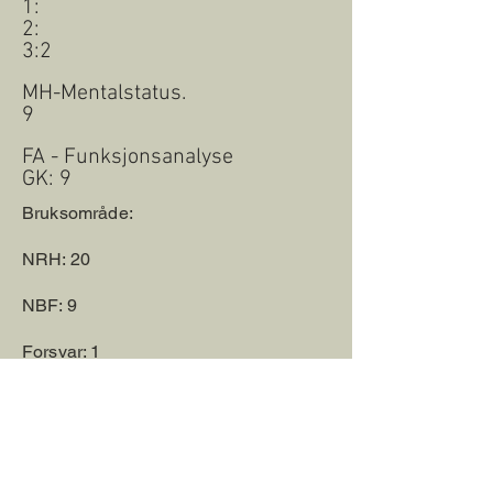
1:
2:
3:2
MH-Mentalstatus.
9
FA - Funksjonsanalyse
GK: 9
Bruksområde:
NRH: 20
NBF: 9
Forsvar: 1
Politi: 1
IGP: 1
LP: