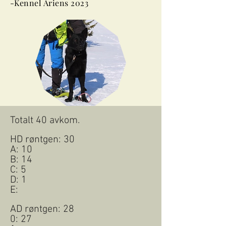
-Kennel Ariens 2023
Totalt 40 avkom.
HD røntgen: 30
A: 10
B: 14
C: 5
D: 1
E:
AD røntgen: 28
0: 27