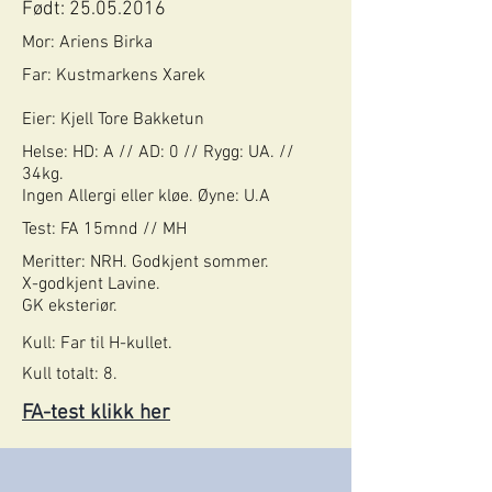
Født:
25.05.2016
Mor: Ariens Birka
Far: Kustmarkens Xarek
Eier: Kjell Tore Bakketun
Helse: HD: A // AD: 0 // Rygg: UA. //
34kg.
Ingen Allergi eller kløe. Øyne: U.A
Test: FA 15mnd // MH
Meritter: NRH. Godkjent sommer.
X-godkjent Lavine.
GK eksteriør.
Kull: Far til H-kullet.
Kull totalt: 8.
FA-test klikk her